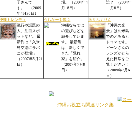
子さんで
場。 （2004年4
誰？ (2004年
す。 （2009
月18日）
11月8日)
年4月30日）
沖縄トレンディ
うちなーを遊ぶ
ありんくりん
流行や話題の
沖縄ならでは
「沖縄の光
人、注目スポ
の遊びなどを
景」は久米島
ットなど。 最
紹介していま
でのとあるヒ
新刊は「久米
す。 最新号
トコマです。
島空港にサバ
は、新しくで
ビーンさんの
ニが登場!」
きた「隠れ
レンズがとら
（2007年5月21
家」を紹介。
えた日常をご
日）
（2007年7月9
覧ください！
日）
（2009年7月6
日）
沖縄お役立ち関連リンク集