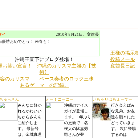
サイ
2010年8月21日、変酋長
優勝おめでとう！ 来春も！
王様の掲示
沖縄王直下にブログ登場！
投稿メール
縄お笑い宣言！
沖縄のカリスマ主婦の【技
変酋長日記
術】
容のカリスマ！
ベース奏者のロック三昧
あるゲーマーの記録。
ちゅらさん
えー！ニーニー
いちゃりばちょーでー
みんなに好か
沖縄のナイス
行き会えばみ
れるかわいい
ガイが登場し
な兄弟。お友
ちゅらさんを
ます。 1年ぶり
達を順々にた
ご紹介しま
の更新で、名
どっていきま
す。 最新号
桜大の比嘉秀
す。 次に登場
は、金城真理
司さんが登
するのは