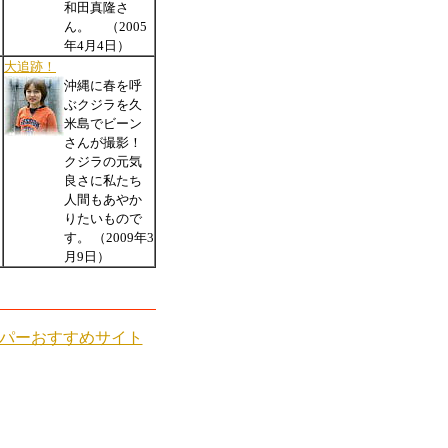
和田真隆さ
ん。 （2005
年4月4日）
大追跡！
沖縄に春を呼
ぶクジラを久
米島でビーン
さんが撮影！
クジラの元気
良さに私たち
人間もあやか
りたいもので
す。 （2009年3
月9日）