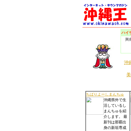
ハイ
興南
沖
美
ちばりよーしまんちゅ
沖縄県外で生
活しているし
まんちゅを紹
介します。 最
新刊は那覇出
身の新垣専成